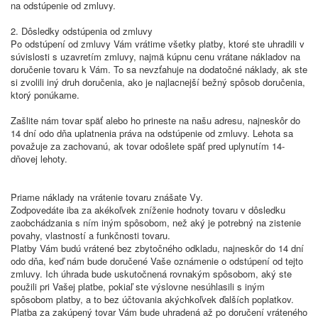
na odstúpenie od zmluvy.
2. Dôsledky odstúpenia od zmluvy
Po odstúpení od zmluvy Vám vrátime všetky platby, ktoré ste uhradili v
súvislosti s uzavretím zmluvy, najmä kúpnu cenu vrátane nákladov na
doručenie tovaru k Vám. To sa nevzťahuje na dodatočné náklady, ak ste
si zvolili iný druh doručenia, ako je najlacnejší bežný spôsob doručenia,
ktorý ponúkame.
Zašlite nám tovar späť alebo ho prineste na našu adresu, najneskôr do
14 dní odo dňa uplatnenia práva na odstúpenie od zmluvy. Lehota sa
považuje za zachovanú, ak tovar odošlete späť pred uplynutím 14-
dňovej lehoty.
Priame náklady na vrátenie tovaru znášate Vy.
Zodpovedáte iba za akékoľvek zníženie hodnoty tovaru v dôsledku
zaobchádzania s ním iným spôsobom, než aký je potrebný na zistenie
povahy, vlastností a funkčnosti tovaru.
Platby Vám budú vrátené bez zbytočného odkladu, najneskôr do 14 dní
odo dňa, keď nám bude doručené Vaše oznámenie o odstúpení od tejto
zmluvy. Ich úhrada bude uskutočnená rovnakým spôsobom, aký ste
použili pri Vašej platbe, pokiaľ ste výslovne nesúhlasili s iným
spôsobom platby, a to bez účtovania akýchkoľvek ďalších poplatkov.
Platba za zakúpený tovar Vám bude uhradená až po doručení vráteného