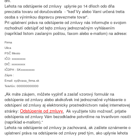
dní.
Lehota na odstúpenie od zmluvy uplynie po 14 dňoch odo dňa
prevzatia tovaru od doručovateľa - "keď Vy alebo Vami určená tretia
osoba s výnimkou dopravcu prevezmete tovar".
Pri uplatnení práva na odstúpenie od zmluvy nás informujte o svojom
rozhodnutí odstúpiť od tejto zmluvy jednoznačným vyhlásením
(napríklad listom zaslaným poštou, faxom alebo e-mailom) na adrese:
Firma
Ulica
PSČ Mesto
IČO: xxxxxxxxx
DIČ: xxxxxxxxx
IČDPH : SKxxxxxxxxx
Zápis :
Email: xy@vasa_firma.sk
Telefón: 000000000000
„Ak máte záujem, môžete vyplniť a zaslať vzorový formulár na
odstúpenie od zmluvy alebo akékoľvek iné jednoznačné vyhlásenie o
odstúpení od zmluvy aj elektronicky prostredníctvom našej internetovej
Odstúpenie od zmluvy
.
stránky:
Ak využijete túto možnosť, prijatie
odstúpenia od zmluvy Vám bezodkladne potvrdíme na trvanlivom nosiči
(napríklad e-mailom).“
Lehota na odstúpenie od zmluvy je zachovaná, ak zašlete oznámenie o
uplatnení práva na odstúpenie od zmluvy pred tým, ako uplynie lehota