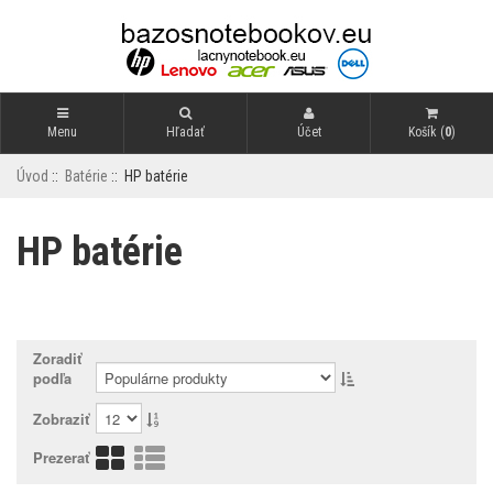
Menu
Hľadať
Účet
Košík (
0
)
Úvod
::
Batérie
:: HP batérie
HP batérie
Zoradiť
podľa
Zobraziť
Prezerať