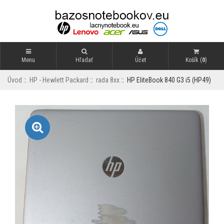
Menu
Hľadať
Účet
Košík (
0
)
Úvod
::
HP - Hewlett Packard
::
rada 8xx
:: HP EliteBook 840 G3 i5 (HP49)