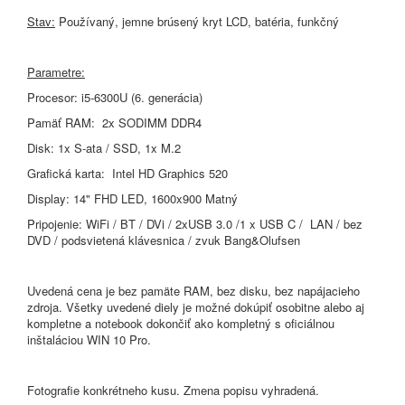
Stav:
Používaný, jemne brúsený kryt LCD, batéria, funkčný
Parametre:
Procesor: i5-6300U (6. generácia)
Pamäť RAM: 2x SODIMM DDR4
Disk: 1x S-ata / SSD, 1x M.2
Grafická karta: Intel HD Graphics 520
Display: 14" FHD LED, 1600x900 Matný
Pripojenie: WiFi / BT / DVi / 2xUSB 3.0 /1 x USB C / LAN / bez
DVD / podsvietená klávesnica / zvuk Bang&Olufsen
Uvedená cena je bez pamäte RAM, bez disku, bez napájacieho
zdroja. Všetky uvedené diely je možné dokúpiť osobitne alebo aj
kompletne a notebook dokončiť ako kompletný s oficiálnou
inštaláciou WIN 10 Pro.
Fotografie konkrétneho kusu. Zmena popisu vyhradená.