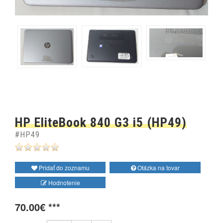
HP EliteBook 840 G3 i5 (HP49)
#HP49
Pridať do zoznamu
Otázka na tovar
Hodnotenie
70.00€ ***